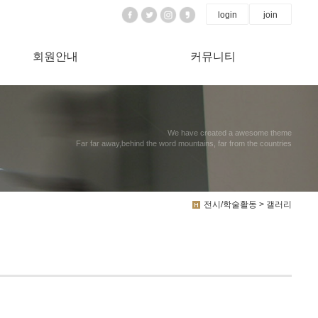
login
join
회원안내
커뮤니티
We have created a awesome theme
Far far away,behind the word mountains, far from the countries
전시/학술활동 > 갤러리