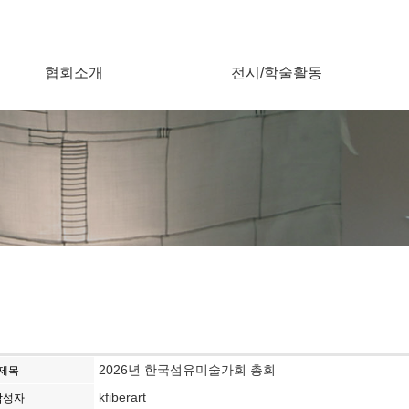
협회소개
전시/학술활동
2026년 한국섬유미술가회 총회
제목
kfiberart
작성자