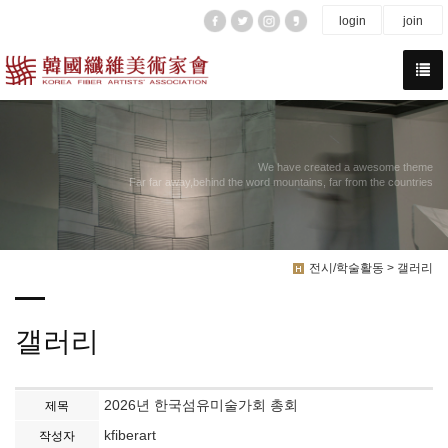
login
join
We have created a awesome theme
Far far away,behind the word mountains, far from the countries
전시/학술활동 > 갤러리
갤러리
2026년 한국섬유미술가회 총회
제목
kfiberart
작성자