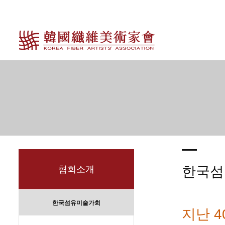
한국섬
협회소개
한국섬유미술가회
지난 