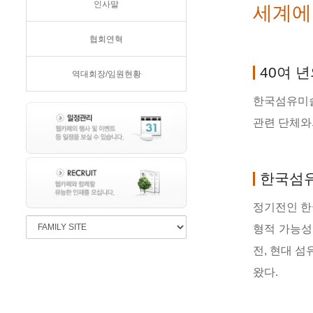
인사말
세계에
협회연혁
40여 
역대회장/임원현황
한국섬유미술
관련 단체와
한국섬
정기전인 한
형적 가능성
전, 현대 
왔다.