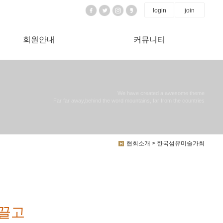
login
join
회원안내
커뮤니티
We have created a awesome theme
Far far away,behind the word mountains, far from the countries
협회소개 > 한국섬유미술가회
이끌고