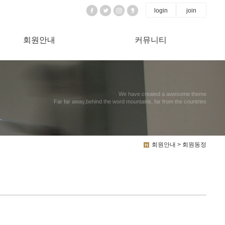
login
join
회원안내
커뮤니티
We have created a awesome theme
Far far away,behind the word mountains, far from the countries
회원안내 > 회원동정