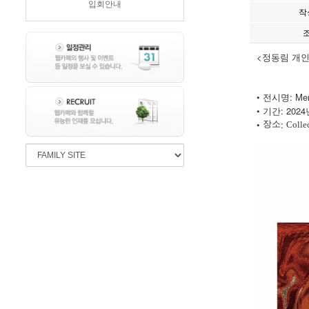
입회안내
작
<정동림 개
• 전시명: Mem
• 기간: 2024
•
:
장소
Collec