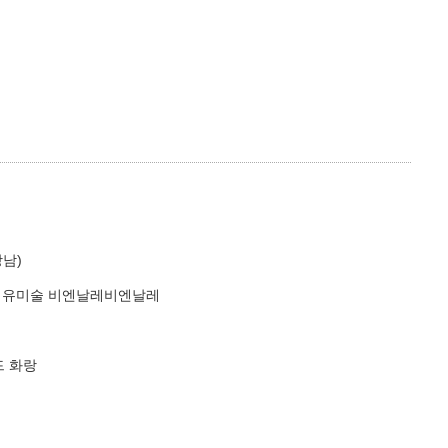
강남)
국제 섬유미술 비엔날레비엔날레
드 화랑