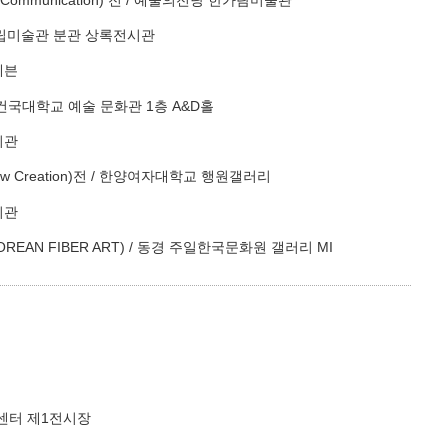
 시립미술관 분관 상록전시관
세븐
 / 건국대학교 예술 문화관 1층 A&D홀
시관
New Creation)전 / 한양여자대학교 행원갤러리
시관
EAN FIBER ART) / 동경 주일한국문화원 갤러리 MI
트센터 제1전시장