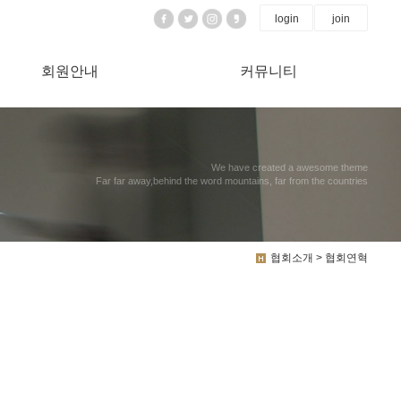
login
join
회원안내
커뮤니티
We have created a awesome theme
Far far away,behind the word mountains, far from the countries
협회소개 > 협회연혁