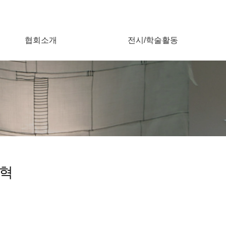
협회소개
전시/학술활동
혁