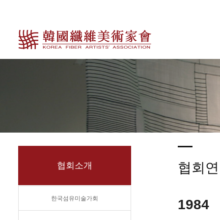
협회연
협회소개
한국섬유미술가회
1984