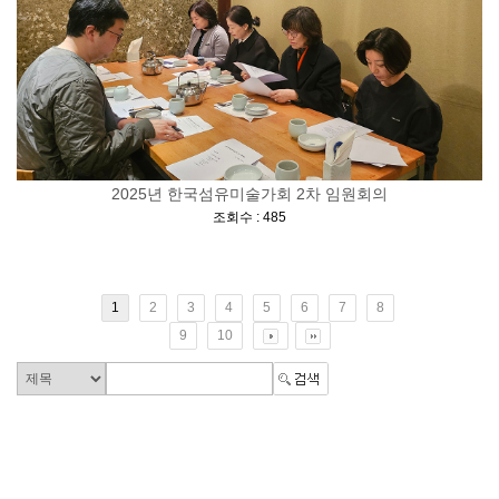
2025년 한국섬유미술가회 2차 임원회의
[
]
조회수 : 485
1
2
3
4
5
6
7
8
9
10