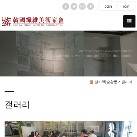
login
join
We have created a awesome theme
Far far away,behind the word mountains, far from the countries
전시/학술활동 > 갤러리
갤러리